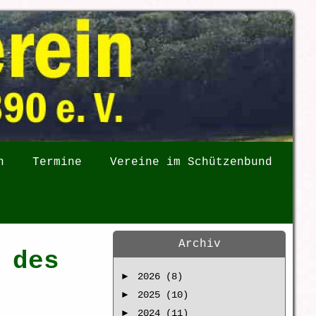
n
Termine
Vereine im Schützenbund
Archiv
 des
►
2026 (8)
►
2025 (10)
►
2024 (11)