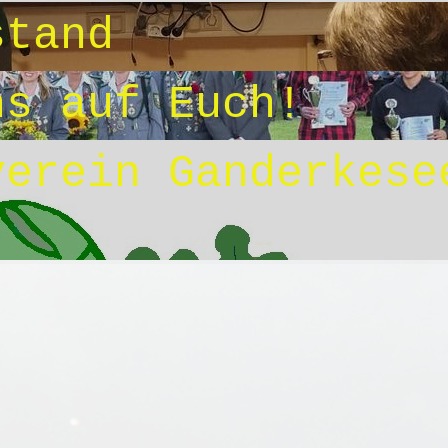
stand
ns auf Euch!
verein Ganderkese
.