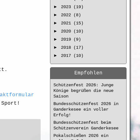
►
2023 (19)
►
2022 (8)
►
2021 (15)
►
2020 (10)
►
2019 (9)
►
2018 (17)
►
2017 (10)
tt.
Empfohlen
Schützenfest 2026: Junge
Könige begrüßen die neue
aktformular
Saison
 Sport!
Bundesschützenfest 2026 in
Ganderkesee ein voller
Erfolg!
Bundesschützenfest beim
Schützenverein Ganderkesee
Pokalschießen 2026 ein