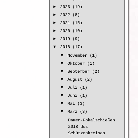
►
2023 (19)
►
2022 (8)
►
2021 (15)
►
2020 (10)
►
2019 (9)
▼
2018 (17)
▼
November (1)
▼
Oktober (1)
▼
September (2)
▼
August (2)
▼
Juli (1)
▼
Juni (1)
▼
Mai (3)
▼
März (3)
Damen-Pokalschießen
2018 des
Schützenkreises