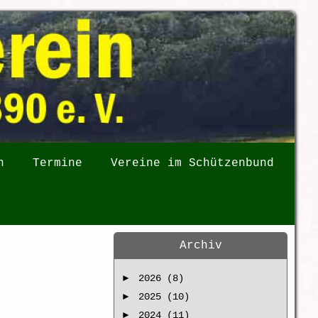
n
Termine
Vereine im Schützenbund
Archiv
►
2026 (8)
►
2025 (10)
►
2024 (11)