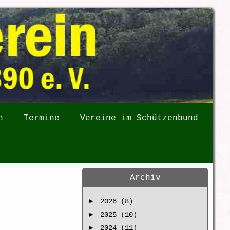
n
Termine
Vereine im Schützenbund
Archiv
►
2026 (8)
►
2025 (10)
►
2024 (11)