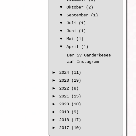
▼
Oktober (2)
▼
September (1)
▼
Juli (1)
▼
Juni (1)
▼
Mai (1)
▼
April (1)
Der SV Ganderkesee
auf Instagram
►
2024 (11)
►
2023 (19)
►
2022 (8)
►
2021 (15)
►
2020 (10)
►
2019 (9)
►
2018 (17)
►
2017 (10)