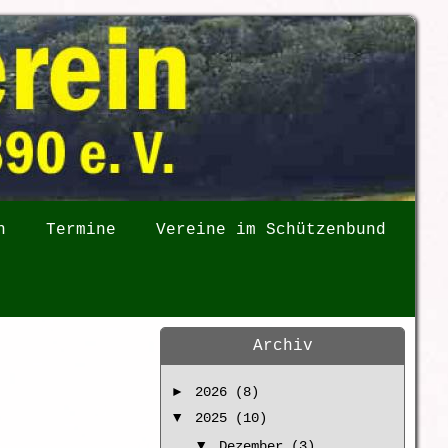
n
Termine
Vereine im Schützenbund
Archiv
►
2026 (8)
▼
2025 (10)
▼
Dezember (3)