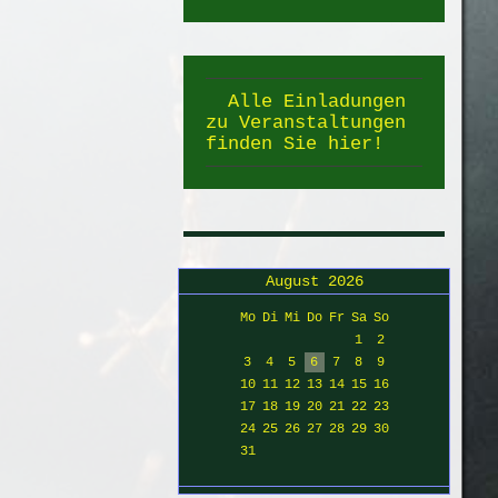
Alle Einladungen
zu Veranstaltungen
finden Sie hier!
August 2026
Mo
Di
Mi
Do
Fr
Sa
So
1
2
3
4
5
6
7
8
9
10
11
12
13
14
15
16
17
18
19
20
21
22
23
24
25
26
27
28
29
30
31